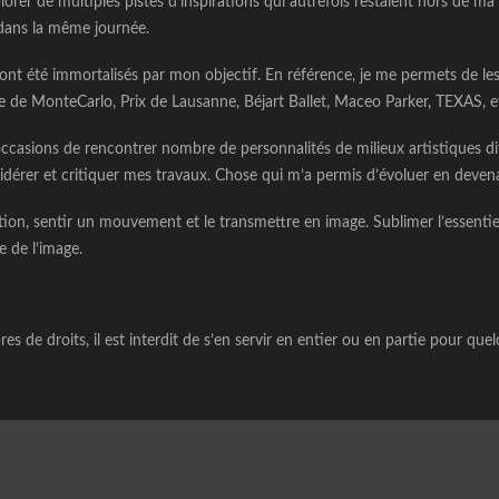
orer de multiples pistes d’inspirations qui autrefois restaient hors de ma
 dans la même journée.
ont été immortalisés par mon objectif. En référence, je me permets de
lye de MonteCarlo, Prix de Lausanne, Béjart Ballet, Maceo Parker, TEXAS, 
occasions de rencontrer nombre de personnalités de milieux artistiques di
sidérer et critiquer mes travaux. Chose qui m’a permis d’évoluer en devena
action, sentir un mouvement et le transmettre en image. Sublimer l’essenti
e de l’image.
es de droits, il est interdit de s’en servir en entier ou en partie pour que