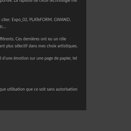
 portée. La rapidité de cette technologie me
 les citer: Expo_02, PLATeFORM, GWAND,
etc…
fférents. Ces dernières ont eu un rôle
nt plus sélectif dans mes choix artistiques.
el d’une émotion sur une page de papier, tel
lque utilisation que ce soit sans autorisation